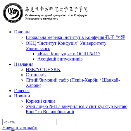
Головна
Глобальна мережа Інститутів Конфуція 孔子 学院
ОКЦ “Інститут Конфуція” Університету
Ушинського
«Клас Конфуція» в ОСШ №117
Асоціації випускників
Навчання
HSK/YCT/HSKK
Стипендія
Літній/Зимовий табір (Пекін-Харбін / Шанхай-
Харбін)
Галерея
Новини
Корисні силки
Учні ліцею №117 занурилися у світ культур Китаю,
Кореї та Великобританії
Навчання онлайн