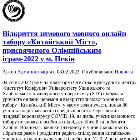
Відкриття зимового мовного онлайн
табору «Китайський Міст»,
присвяченого Олімпійським
іграм-2022 у м. Пекін
Автор
Администрация
в
08.02.2022
. Опубликовано
Новости
04 січня 2022 року на платформі Освітньо-культурного центру
«Інститут Конфуція» Університету Ушинського та
Харбінського інженерного університету (ХІУ) відбулася
урочиста онлайн-церемонія відкриття зимового мовного
табору «Китайський Міст», у якому взяли участь понад 80
учнів закладів загальної середньої освіти. Через вплив
пандемії коронавірусу COVID-19, на жаль, учасники мовного
табору не зможуть особисто відвідати Китай та побачити
Харбін. Водночас, завдяки Інтернету в учнів є можливість
зібратися разом і розділити радість спілкування китайською
мовою та пізнання культури Піднебесної. У 2022 році зимовий