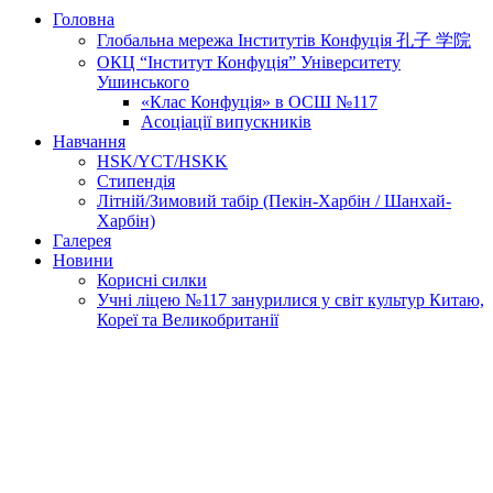
Головна
Глобальна мережа Інститутів Конфуція 孔子 学院
ОКЦ “Інститут Конфуція” Університету
Ушинського
«Клас Конфуція» в ОСШ №117
Асоціації випускників
Навчання
HSK/YCT/HSKK
Стипендія
Літній/Зимовий табір (Пекін-Харбін / Шанхай-
Харбін)
Галерея
Новини
Корисні силки
Учні ліцею №117 занурилися у світ культур Китаю,
Кореї та Великобританії