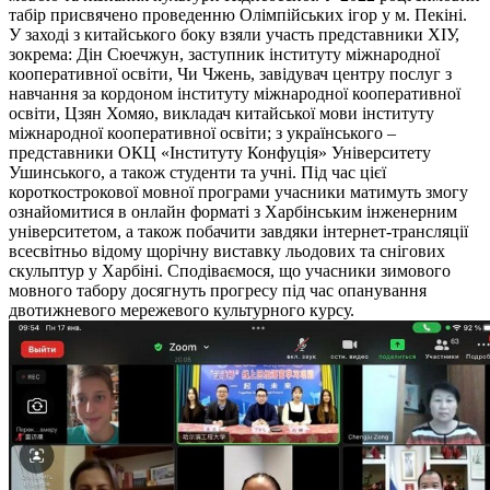
табір присвячено проведенню Олімпійських ігор у м. Пекіні.
У заході з китайського боку взяли участь представники ХІУ,
зокрема: Дін Сюечжун, заступник інституту міжнародної
кооперативної освіти, Чи Чжень, завідувач центру послуг з
навчання за кордоном інституту міжнародної кооперативної
освіти, Цзян Хомяо, викладач китайської мови інституту
міжнародної кооперативної освіти; з українського –
представники ОКЦ «Інституту Конфуція» Університету
Ушинського, а також студенти та учні. Під час цієї
короткострокової мовної програми учасники матимуть змогу
ознайомитися в онлайн форматі з Харбінським інженерним
університетом, а також побачити завдяки інтернет-трансляції
всесвітньо відому щорічну виставку льодових та снігових
скульптур у Харбіні. Сподіваємося, що учасники зимового
мовного табору досягнуть прогресу під час опанування
двотижневого мережевого культурного курсу.