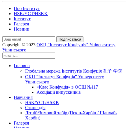
Про Інститут
HSK/YCT/HSKK
Інститут
Галерея
Новини
Подписаться
Copyright © 2023
ОКЦ "Інститут Конфуція" Університету
Ушинського
Головна
Глобальна мережа Інститутів Конфуція 孔子 学院
ОКЦ “Інститут Конфуція” Університету
Ушинського
«Клас Конфуція» в ОСШ №117
Асоціації випускників
Навчання
HSK/YCT/HSKK
Стипендія
Літній/Зимовий табір (Пекін-Харбін / Шанхай-
Харбін)
Галерея