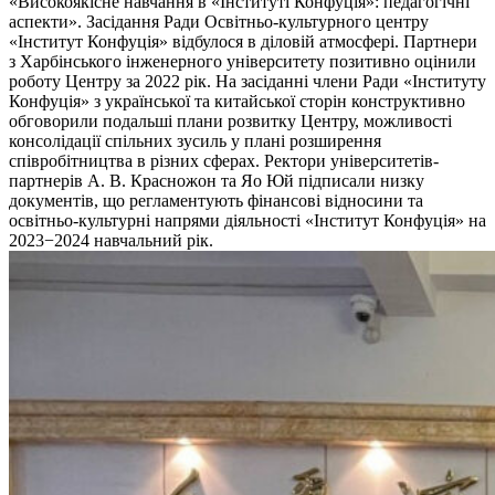
«Високоякісне навчання в «Інституті Конфуція»: педагогічні
аспекти». Засідання Ради Освітньо-культурного центру
«Інститут Конфуція» відбулося в діловій атмосфері. Партнери
з Харбінського інженерного університету позитивно оцінили
роботу Центру за 2022 рік. На засіданні члени Ради «Інституту
Конфуція» з української та китайської сторін конструктивно
обговорили подальші плани розвитку Центру, можливості
консолідації спільних зусиль у плані розширення
співробітництва в різних сферах. Ректори університетів-
партнерів А. В. Красножон та Яо Юй підписали низку
документів, що регламентують фінансові відносини та
освітньо-культурні напрями діяльності «Інститут Конфуція» на
2023−2024 навчальний рік.