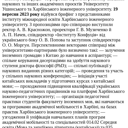
наукових та інших академічних проєктів Університету
Ушинського та Харбінського інженерного університету.
19
вересня 2023 року
відбувся брифінг з представниками
інституту міжнародної освіти Харбінського інженерного
університету. З пропозиціями про співпрацю виступили
ректор А. В. Красножон, проректори Г. В. Музиченко й
А. П. Начев, співдиректор «Інституту Конфуція» від
українського боку О. В. Попова та заступник співдиректора
О. О. Моргун. Перспективними векторами співпраці між
університетами-партнерами було визначено такі: — залучення
іноземних громадян з Китаю до навчання в аспірантурі; —
спільне керування дисертаціями на здобуття наукового
ступеня доктора філософії (PhD); — спільні публікації у
наукових виданнях різних категорій; — проведення та участь
у спільних наукових конференціях; — ініціація участі
китайських викладачів у підготовчих курсах з китайської
мови; — проходження підвищення кваліфікації українських
науково-педагогічних працівників на платформі Харбінського
інженерного університету; — організація педагогічної
практики студентів факультету іноземних мов, які навчаються
за програмами академічної мобільності в Харбіні, на базах
практик Харбінського інженерного університету; —
узгодження й уніфікація навчальних планів програм
академічної мобільності та спеціальностей 014.02 Середня
освіта (Мова та зарубіжна література (китайська)) та 035