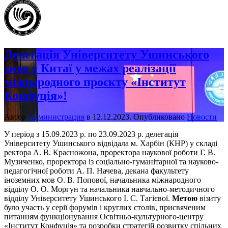
Делегація Університету Ушинського
знов у Китаї у межах реалізації
міжнародного проєкту «Інститут
Конфуція»!
Автор
Администрация
в
12.12.2023
. Опубликовано
Новости
У період з 15.09.2023 р. по 23.09.2023 р. делегація
Університету Ушинського відвідала м. Харбін (КНР) у складі
ректора А. В. Красножона, проректора наукової роботи Г. В.
Музиченко, проректора із соціально-гуманітарної та науково-
педагогічної роботи А. П. Начева, декана факультету
іноземних мов О. В. Попової, начальника міжнародного
відділу О. О. Моргун та начальника навчально-методичного
відділу Університету Ушинського І. С. Тагієвої.
Метою
візиту
було участь у серії форумів і круглих столів, присвяченим
питанням функціонування Освітньо-культурного-центру
«Інститут Конфуція» та розробки стратегій розвитку спільних