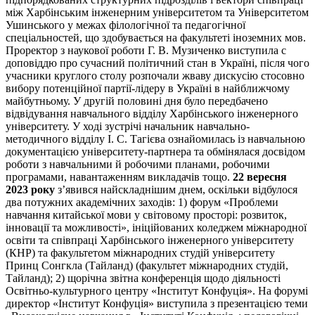
між Харбінським інженерним університетом та Університетом
Ушинського у межах філологічної та педагогічної
спеціальностей, що здобувається на факультеті іноземних мов.
Проректор з наукової роботи Г. В. Музиченко виступила с
доповіддю про сучасний політичний стан в Україні, після чого
учасники круглого столу розпочали жваву дискусію стосовно
вибору потенційної партії-лідеру в Україні в найближчому
майбутньому. У другій половині дня було передбачено
відвідування навчального відділу Харбінського інженерного
університету. У ході зустрічі начальник навчально-
методичного відділу І. С. Тагієва ознайомилась із навчальною
документацією університету-партнера та обмінялася досвідом
роботи з навчальними й робочими планами, робочими
програмами, навантаженням викладачів тощо.
22 вересня
2023 року
з’явився найскладнішим днем, оскільки відбулося
два потужних академічних заходів: 1) форум «Проблеми
навчання китайської мови у світовому просторі: розвиток,
інновації та можливості», ініційованих коледжем міжнародної
освіти та співпраці Харбінського інженерного університету
(КНР) та факультетом міжнародних студій університету
Принц Сонгкла (Тайланд) (факультет міжнародних студій,
Тайланд); 2) щорічна звітна конференція щодо діяльності
Освітньо-культурного центру «Інститут Конфуція». На форумі
директор «Інститут Конфуція» виступила з презентацією теми