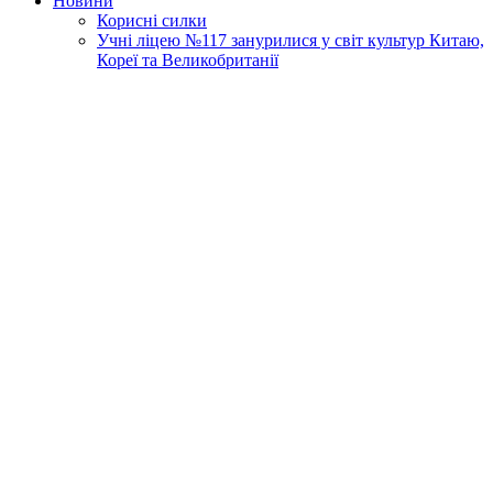
Новини
Корисні силки
Учні ліцею №117 занурилися у світ культур Китаю,
Кореї та Великобританії