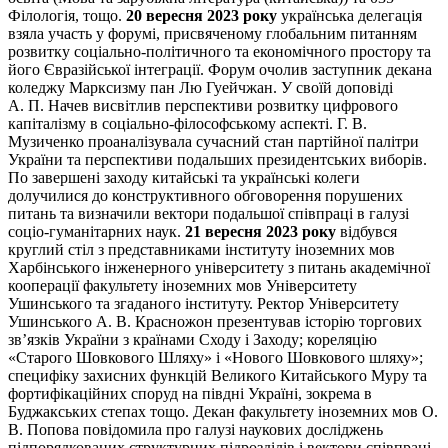
Філологія, тощо.
20 вересня 2023 року
українська делегація
взяла участь у форумі, присвяченому глобальним питанням
розвитку соціально-політичного та економічного простору та
його Євразійської інтеграції. Форум очолив заступник декана
коледжу Марксизму пан Лю Гуейчжан. У своїй доповіді
А. П. Начев висвітлив перспективи розвитку цифрового
капіталізму в соціально-філософському аспекті. Г. В.
Музиченко проаналізувала сучасний стан партійної палітри
України та перспективи подальших президентських виборів.
По завершені заходу китайські та українські колеги
долучилися до конструктивного обговорення порушених
питань та визначили вектори подальшої співпраці в галузі
соціо-гуманітарних наук.
21 вересня 2023 року
відбувся
круглий стіл з представниками інституту іноземних мов
Харбінського інженерного університету з питань академічної
кооперації факультету іноземних мов Університету
Ушинського та згаданого інституту. Ректор Університету
Ушинського А. В. Красножон презентував історію торгових
зв’язків України з країнами Сходу і Заходу; кореляцію
«Старого Шовкового Шляху» і «Нового Шовкового шляху»;
специфіку захисних функцій Великого Китайського Муру та
фортифікаційних споруд на півдні Україні, зокрема в
Буджакських степах тощо. Декан факультету іноземних мов О.
В. Попова повідомила про галузі наукових досліджень
підпорядкованих структурних підрозділів і вектори співпраці