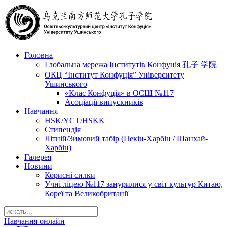
Головна
Глобальна мережа Інститутів Конфуція 孔子 学院
ОКЦ “Інститут Конфуція” Університету
Ушинського
«Клас Конфуція» в ОСШ №117
Асоціації випускників
Навчання
HSK/YCT/HSKK
Стипендія
Літній/Зимовий табір (Пекін-Харбін / Шанхай-
Харбін)
Галерея
Новини
Корисні силки
Учні ліцею №117 занурилися у світ культур Китаю,
Кореї та Великобританії
Навчання онлайн