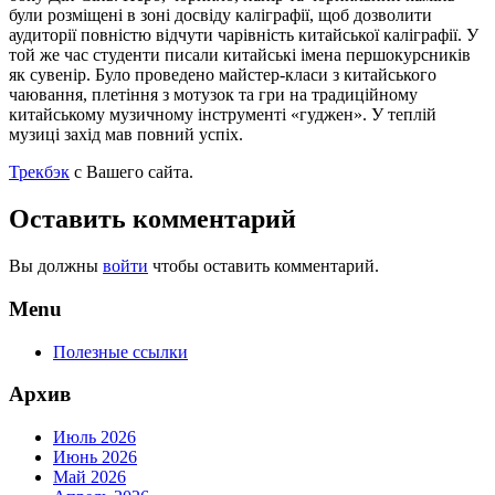
були розміщені в зоні досвіду каліграфії, щоб дозволити
аудиторії повністю відчути чарівність китайської каліграфії. У
той же час студенти писали китайські імена першокурсників
як сувенір. Було проведено майстер-класи з китайського
чаювання, плетіння з мотузок та гри на традиційному
китайському музичному інструменті «гуджен». У теплій
музиці захід мав повний успіх.
Трекбэк
с Вашего сайта.
Оставить комментарий
Вы должны
войти
чтобы оставить комментарий.
Menu
Полезные ссылки
Архив
Июль 2026
Июнь 2026
Май 2026