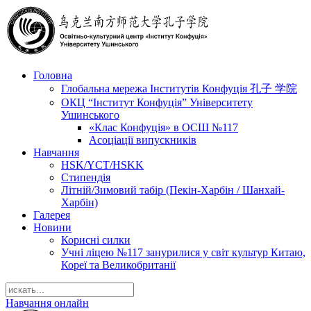
Головна
Глобальна мережа Інститутів Конфуція 孔子 学院
ОКЦ “Інститут Конфуція” Університету
Ушинського
«Клас Конфуція» в ОСШ №117
Асоціації випускників
Навчання
HSK/YCT/HSKK
Стипендія
Літній/Зимовий табір (Пекін-Харбін / Шанхай-
Харбін)
Галерея
Новини
Корисні силки
Учні ліцею №117 занурилися у світ культур Китаю,
Кореї та Великобританії
Навчання онлайн