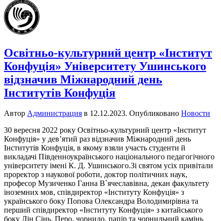
Освітньо-культурний центр «Інститут
Конфуція» Університету Ушинського
відзначив Міжнародний день
Інститутів Конфуція
Автор
Администрация
в
12.12.2023
. Опубликовано
Новости
30 вересня 2022 року Освітньо-культурний центр «Інститут
Конфуція» у дев’ятий раз відзначив Міжнародний день
Інститутів Конфуція, в якому взяли участь студенти й
викладачі Південноукраїнського національного педагогічного
університету імені К. Д. Ушинського.Зі святом усіх привітали
проректор з наукової роботи, доктор політичних наук,
професор Музиченко Ганна В`ячеславівна, декан факультету
іноземних мов, співдиректор «Інституту Конфуція» з
українського боку Попова Олександра Володимирівна та
перший співдиректор «Інституту Конфуція» з китайського
боку Дін Сінь. Перо, чорнило, папір та чорнильний камінь