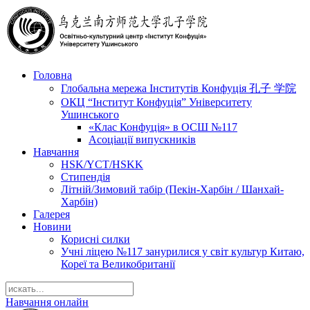
Головна
Глобальна мережа Інститутів Конфуція 孔子 学院
ОКЦ “Інститут Конфуція” Університету
Ушинського
«Клас Конфуція» в ОСШ №117
Асоціації випускників
Навчання
HSK/YCT/HSKK
Стипендія
Літній/Зимовий табір (Пекін-Харбін / Шанхай-
Харбін)
Галерея
Новини
Корисні силки
Учні ліцею №117 занурилися у світ культур Китаю,
Кореї та Великобританії
Навчання онлайн