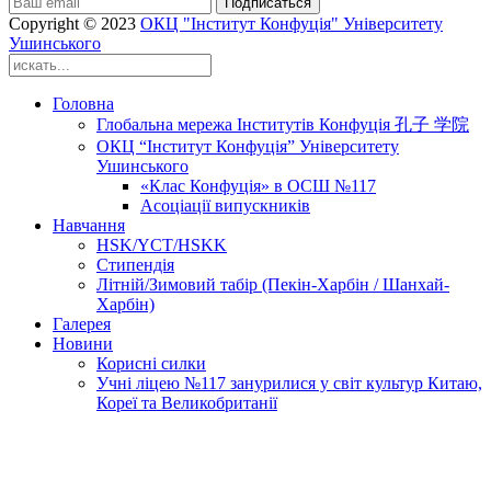
Подписаться
Copyright © 2023
ОКЦ "Інститут Конфуція" Університету
Ушинського
Головна
Глобальна мережа Інститутів Конфуція 孔子 学院
ОКЦ “Інститут Конфуція” Університету
Ушинського
«Клас Конфуція» в ОСШ №117
Асоціації випускників
Навчання
HSK/YCT/HSKK
Стипендія
Літній/Зимовий табір (Пекін-Харбін / Шанхай-
Харбін)
Галерея
Новини
Корисні силки
Учні ліцею №117 занурилися у світ культур Китаю,
Кореї та Великобританії