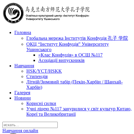
Головна
Глобальна мережа Інститутів Конфуція 孔子 学院
ОКЦ “Інститут Конфуція” Університету
Ушинського
«Клас Конфуція» в ОСШ №117
Асоціації випускників
Навчання
HSK/YCT/HSKK
Стипендія
Літній/Зимовий табір (Пекін-Харбін / Шанхай-
Харбін)
Галерея
Новини
Корисні силки
Учні ліцею №117 занурилися у світ культур Китаю,
Кореї та Великобританії
Навчання онлайн