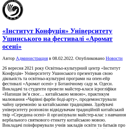
«Інститут Конфуція» Університету
Ушинського на фестивалі «Аромат
осені»
Автор
Администрация
в
08.02.2022
. Опубликовано
Новости
26 вересня 2021 року Освітньо-культурний центр «Інститут
Конфуція» Університету Ушинського презентував свою
діяльність та освітньо-культурні програми на опен-ейр
фестивалі «Аромат осені» у Ботанічному саду м. Одеси.
Викладачі та студенти провели майстер-класи ієрогліфіки
«Напиши імʼя своє… китайською мовою», практикум
малювання «Чарівні фарби боді-арту», продемонстрували
чайну церемонію за китайськими традиціями. Здобувачі
університету розповіли відвідувачам традиційній китайський
твір «Середина осені» й організували майстер-клас з навчання
вербального святкового етикету китайською мовою.
Викладачі поінформували учнів закладів освіти та батьків про