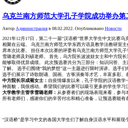
乌克兰南方师范大学孔子学院成功举办第
Автор
Администрация
в
08.02.2022
. Опубликовано
Новости
2021年12月17日，第二十一届“汉语桥”世界大学生中文
相聚在云端。 乌克兰南方师范大学东西方语及教学法教研室主
席本次比赛。 担任本次比赛的评委有乌克兰南方师范大学孔
雪璐老师及刘硕老师。 首先，乌方院长波波娃女士和中方院长
能够取得优异成绩。 此次预选赛共分为三部分：知识问答、主
了解。 选手们围绕“我的梦想”这一主题进行限时演讲。选手
选手们展示了诗歌朗诵、国画、古筝演奏等才艺，丰富多彩、
中方院长宗成菊女士：
自疫情爆发以来，孔子学院的汉语教学
神面貌，我很感动。希望我们的比赛可以吸引更多的学生学习
大学教学主管李雪璐老师：
从参赛者们的现场表现来看，参与
所有老师们，感谢你们的辛苦付出和精心准备，让预选赛能有
“汉语桥”是学习中文的各国大学生们了解自身汉语水平和展