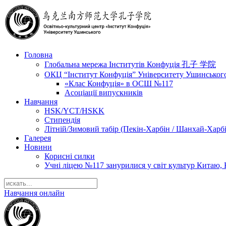
Головна
Глобальна мережа Інститутів Конфуція 孔子 学院
ОКЦ “Інститут Конфуція” Університету Ушинськог
«Клас Конфуція» в ОСШ №117
Асоціації випускників
Навчання
HSK/YCT/HSKK
Стипендія
Літній/Зимовий табір (Пекін-Харбін / Шанхай-Харб
Галерея
Новини
Корисні силки
Учні ліцею №117 занурилися у світ культур Китаю, 
Навчання онлайн