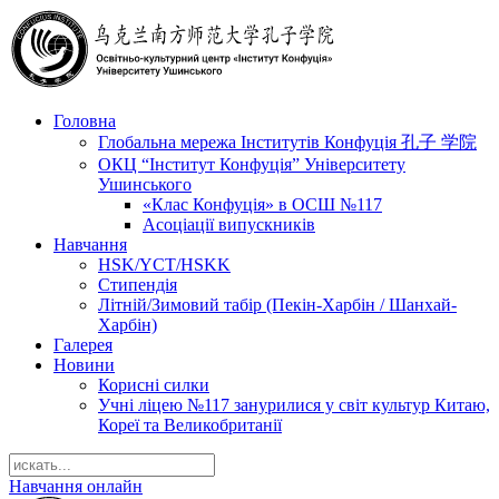
Головна
Глобальна мережа Інститутів Конфуція 孔子 学院
ОКЦ “Інститут Конфуція” Університету
Ушинського
«Клас Конфуція» в ОСШ №117
Асоціації випускників
Навчання
HSK/YCT/HSKK
Стипендія
Літній/Зимовий табір (Пекін-Харбін / Шанхай-
Харбін)
Галерея
Новини
Корисні силки
Учні ліцею №117 занурилися у світ культур Китаю,
Кореї та Великобританії
Навчання онлайн