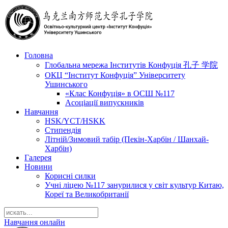
Головна
Глобальна мережа Інститутів Конфуція 孔子 学院
ОКЦ “Інститут Конфуція” Університету
Ушинського
«Клас Конфуція» в ОСШ №117
Асоціації випускників
Навчання
HSK/YCT/HSKK
Стипендія
Літній/Зимовий табір (Пекін-Харбін / Шанхай-
Харбін)
Галерея
Новини
Корисні силки
Учні ліцею №117 занурилися у світ культур Китаю,
Кореї та Великобританії
Навчання онлайн