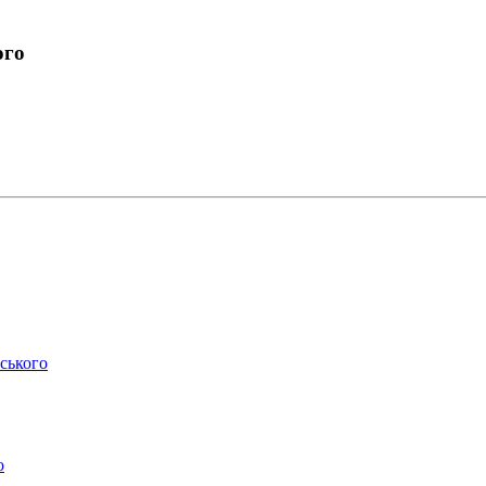
ого
ського
о