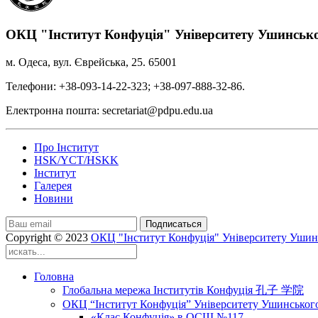
ОКЦ "Інститут Конфуція" Університету Ушинськ
м. Одеса, вул. Єврейська, 25. 65001
Телефони: +38-093-14-22-323; +38-097-888-32-86.
Електронна пошта: secretariat@pdpu.edu.ua
Про Інститут
HSK/YCT/HSKK
Інститут
Галерея
Новини
Подписаться
Copyright © 2023
ОКЦ "Інститут Конфуція" Університету Ушин
Головна
Глобальна мережа Інститутів Конфуція 孔子 学院
ОКЦ “Інститут Конфуція” Університету Ушинськог
«Клас Конфуція» в ОСШ №117