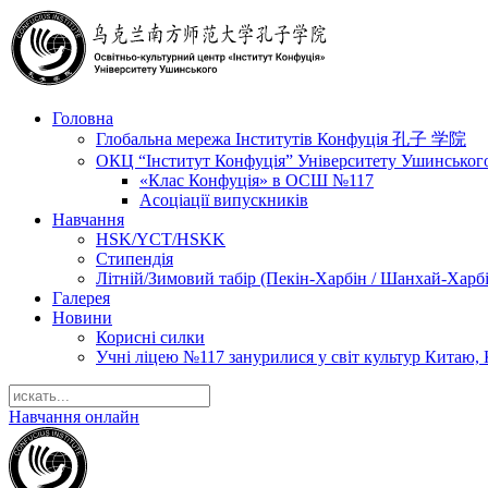
Головна
Глобальна мережа Інститутів Конфуція 孔子 学院
ОКЦ “Інститут Конфуція” Університету Ушинськог
«Клас Конфуція» в ОСШ №117
Асоціації випускників
Навчання
HSK/YCT/HSKK
Стипендія
Літній/Зимовий табір (Пекін-Харбін / Шанхай-Харб
Галерея
Новини
Корисні силки
Учні ліцею №117 занурилися у світ культур Китаю, 
Навчання онлайн