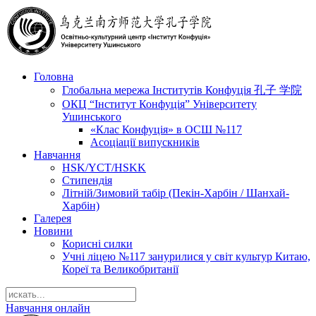
Головна
Глобальна мережа Інститутів Конфуція 孔子 学院
ОКЦ “Інститут Конфуція” Університету
Ушинського
«Клас Конфуція» в ОСШ №117
Асоціації випускників
Навчання
HSK/YCT/HSKK
Стипендія
Літній/Зимовий табір (Пекін-Харбін / Шанхай-
Харбін)
Галерея
Новини
Корисні силки
Учні ліцею №117 занурилися у світ культур Китаю,
Кореї та Великобританії
Навчання онлайн