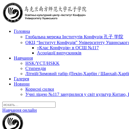
Головна
Глобальна мережа Інститутів Конфуція 孔子 学院
ОКЦ “Інститут Конфуція” Університету Ушинськог
«Клас Конфуція» в ОСШ №117
Асоціації випускників
Навчання
HSK/YCT/HSKK
Стипендія
Літній/Зимовий табір (Пекін-Харбін / Шанхай-Харб
Галерея
Новини
Корисні силки
Учні ліцею №117 занурилися у світ культур Китаю, 
Навчання онлайн