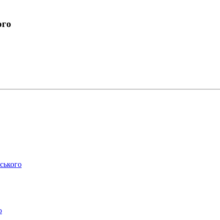
ого
ського
о