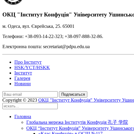
ОКЦ "Інститут Конфуція" Університету Ушинськ
м. Одеса, вул. Єврейська, 25. 65001
Телефони: +38-093-14-22-323; +38-097-888-32-86.
Електронна пошта: secretariat@pdpu.edu.ua
Про Інститут
HSK/YCT/HSKK
Інститут
Галерея
Новини
Подписаться
Copyright © 2023
ОКЦ "Інститут Конфуція" Університету Ушин
Головна
Глобальна мережа Інститутів Конфуція 孔子 学院
ОКЦ “Інститут Конфуція” Університету Ушинськог
«Клас Конфуція» в ОСШ №117