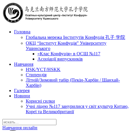
Головна
Глобальна мережа Інститутів Конфуція 孔子 学院
ОКЦ “Інститут Конфуція” Університету
Ушинського
«Клас Конфуція» в ОСШ №117
Асоціації випускників
Навчання
HSK/YCT/HSKK
Стипендія
Літній/Зимовий табір (Пекін-Харбін / Шанхай-
Харбін)
Галерея
Новини
Корисні силки
Учні ліцею №117 занурилися у світ культур Китаю,
Кореї та Великобританії
Навчання онлайн