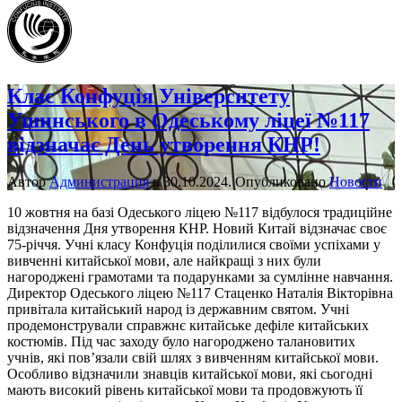
Клас Конфуція Університету
Ушинського в Одеському ліцеї №117
відзначає День утворення КНР!
Автор
Администрация
в
30.10.2024
. Опубликовано
Новости
10 жовтня на базі Одеського ліцею №117 відбулося традиційне
відзначення Дня утворення КНР. Новий Китай відзначає своє
75-річчя. Учні класу Конфуція поділилися своїми успіхами у
вивченні китайської мови, але найкращі з них були
нагороджені грамотами та подарунками за сумлінне навчання.
Директор Одеського ліцею №117 Стаценко Наталія Вікторівна
привітала китайський народ із державним святом. Учні
продемонстрували справжнє китайське дефіле китайських
костюмів. Під час заходу було нагороджено талановитих
учнів, які пов’язали свій шлях з вивченням китайської мови.
Особливо відзначили знавців китайської мови, які сьогодні
мають високий рівень китайської мови та продовжують її