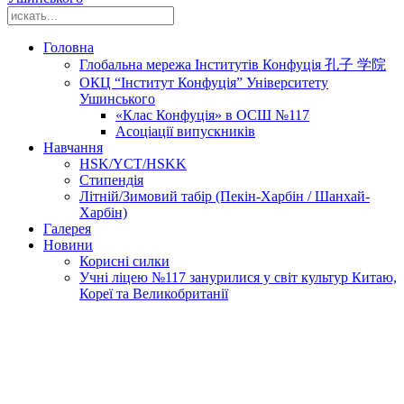
Головна
Глобальна мережа Інститутів Конфуція 孔子 学院
ОКЦ “Інститут Конфуція” Університету
Ушинського
«Клас Конфуція» в ОСШ №117
Асоціації випускників
Навчання
HSK/YCT/HSKK
Стипендія
Літній/Зимовий табір (Пекін-Харбін / Шанхай-
Харбін)
Галерея
Новини
Корисні силки
Учні ліцею №117 занурилися у світ культур Китаю,
Кореї та Великобританії