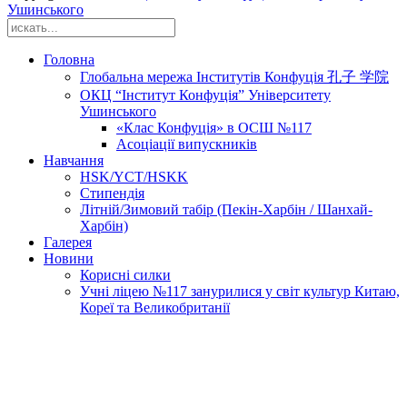
Ушинського
Головна
Глобальна мережа Інститутів Конфуція 孔子 学院
ОКЦ “Інститут Конфуція” Університету
Ушинського
«Клас Конфуція» в ОСШ №117
Асоціації випускників
Навчання
HSK/YCT/HSKK
Стипендія
Літній/Зимовий табір (Пекін-Харбін / Шанхай-
Харбін)
Галерея
Новини
Корисні силки
Учні ліцею №117 занурилися у світ культур Китаю,
Кореї та Великобританії