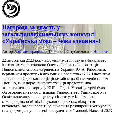
Нагорода за участь у
загальнонаціональному конкурсі
«Українська мова – мова єднання»!
Автор
Администрация
в
01.05.2024
. Опубликовано
Новости
22 листопада 2023 року відбулася зустріч декана факультету
іноземних мов з головою Одеської обласної організації
Національної спілки журналістів України Ю. А. Работіним,
керівником проєкту «Клуб юних Нобелістів» В. В. Гнатенком
та головою Одеської асоціації китайських бізнесменів паном
Цюй Бо, якій наразі виконує функції представника
дипломатичного корпусу КНР в Одесі. У ході зустрічі було
обговорено питання співпраці Університету Ушинського та
Освітньо-культурного центру «Інституту Конфуція» в
міжнародних освітніх і наукових проєктах, відкриття
китайської загальноосвітньої школи та розширення конкурсної
платформи для учнівської та студентської молоді. Навесні 2023