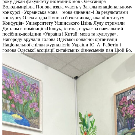
року декан факультету іноземних мов Олександра
Володимирівна Попова взяла участь у Загальнонаціональному
конкурсі «Українська мова – мова єднання»! За результатами
конкурсу Олександра Попова й екс-викладачка «Інституту
Конфуція» Університету Ушинського Цзінь Лулу отримали
Диплом в номінації «Пошук, істина, наука» за навчальний
посібник-довідник «Україна і Китай: мова та культура».
Нагороду вручали голова Одеської обласної організації
Національної спілки журналістів України Ю. А. Работін і
голова Одеської асоціації китайських бізнесменів пан Цюй Бо.