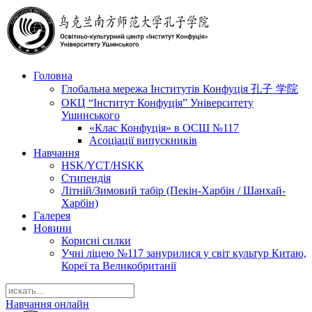
Головна
Глобальна мережа Інститутів Конфуція 孔子 学院
ОКЦ “Інститут Конфуція” Університету
Ушинського
«Клас Конфуція» в ОСШ №117
Асоціації випускників
Навчання
HSK/YCT/HSKK
Стипендія
Літній/Зимовий табір (Пекін-Харбін / Шанхай-
Харбін)
Галерея
Новини
Корисні силки
Учні ліцею №117 занурилися у світ культур Китаю,
Кореї та Великобританії
Навчання онлайн