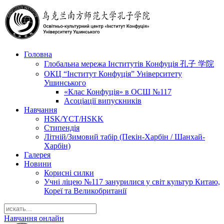
Головна
Глобальна мережа Інститутів Конфуція 孔子 学院
ОКЦ “Інститут Конфуція” Університету
Ушинського
«Клас Конфуція» в ОСШ №117
Асоціації випускників
Навчання
HSK/YCT/HSKK
Стипендія
Літній/Зимовий табір (Пекін-Харбін / Шанхай-
Харбін)
Галерея
Новини
Корисні силки
Учні ліцею №117 занурилися у світ культур Китаю,
Кореї та Великобританії
Навчання онлайн