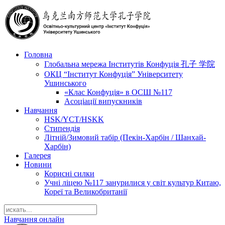
Головна
Глобальна мережа Інститутів Конфуція 孔子 学院
ОКЦ “Інститут Конфуція” Університету
Ушинського
«Клас Конфуція» в ОСШ №117
Асоціації випускників
Навчання
HSK/YCT/HSKK
Стипендія
Літній/Зимовий табір (Пекін-Харбін / Шанхай-
Харбін)
Галерея
Новини
Корисні силки
Учні ліцею №117 занурилися у світ культур Китаю,
Кореї та Великобританії
Навчання онлайн