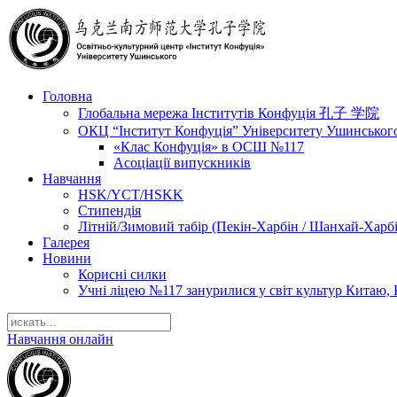
Головна
Глобальна мережа Інститутів Конфуція 孔子 学院
ОКЦ “Інститут Конфуція” Університету Ушинськог
«Клас Конфуція» в ОСШ №117
Асоціації випускників
Навчання
HSK/YCT/HSKK
Стипендія
Літній/Зимовий табір (Пекін-Харбін / Шанхай-Харб
Галерея
Новини
Корисні силки
Учні ліцею №117 занурилися у світ культур Китаю, 
Навчання онлайн