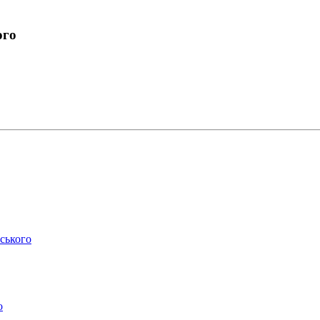
ого
ського
о