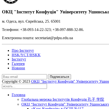
ОКЦ "Інститут Конфуція" Університету Ушинськ
м. Одеса, вул. Єврейська, 25. 65001
Телефони: +38-093-14-22-323; +38-097-888-32-86.
Електронна пошта: secretariat@pdpu.edu.ua
Про Інститут
HSK/YCT/HSKK
Інститут
Галерея
Новини
Подписаться
Copyright © 2023
ОКЦ "Інститут Конфуція" Університету Ушин
Головна
Глобальна мережа Інститутів Конфуція 孔子 学院
ОКЦ “Інститут Конфуція” Університету Ушинськог
«Клас Конфуція» в ОСШ №117