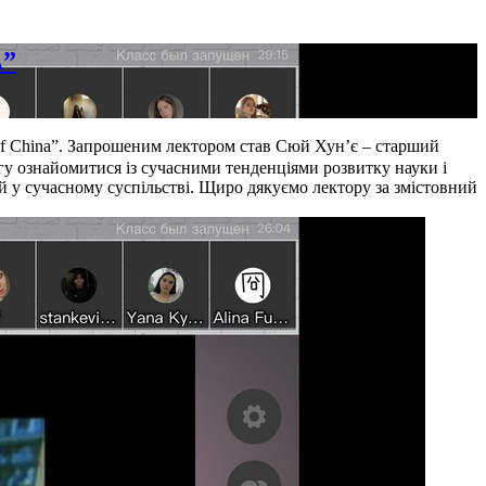
”
f China”. Запрошеним лектором став Сюй Хун’є – старший
гу ознайомитися із сучасними тенденціями розвитку науки і
ій у сучасному суспільстві. Щиро дякуємо лектору за змістовний