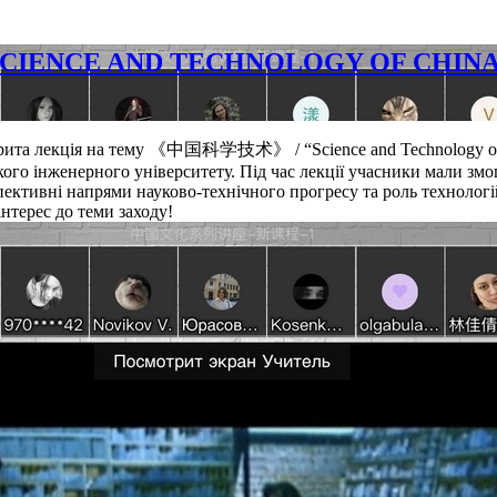
IENCE AND TECHNOLOGY OF CHINA
відкрита лекція на тему 《中国科学技术》 / “Science and Technology o
ого інженерного університету. Під час лекції учасники мали змо
спективні напрями науково-технічного прогресу та роль технолог
інтерес до теми заходу!