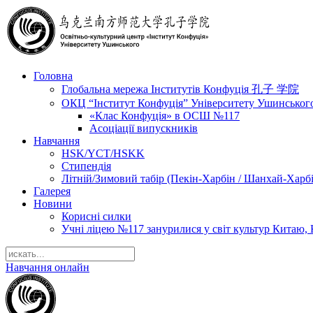
Головна
Глобальна мережа Інститутів Конфуція 孔子 学院
ОКЦ “Інститут Конфуція” Університету Ушинськог
«Клас Конфуція» в ОСШ №117
Асоціації випускників
Навчання
HSK/YCT/HSKK
Стипендія
Літній/Зимовий табір (Пекін-Харбін / Шанхай-Харб
Галерея
Новини
Корисні силки
Учні ліцею №117 занурилися у світ культур Китаю, 
Навчання онлайн