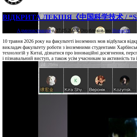
ВІДКРИТА ЛЕКЦІЯ《中国科学技术 / “SC
Автор
Администрация
в
27.05.2026
. Опубликовано
Новости
10 травня 2026 року на факультеті іноземних мов відбулася 
викладач факультету роботи з іноземними студентами Харбінськ
технологій у Китаї, дізнатися про інноваційні досягнення, пер
і пізнавальний виступ, а також усім учасникам за активність та 