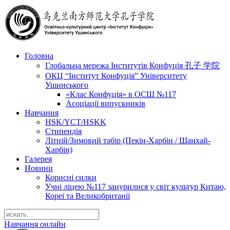
Головна
Глобальна мережа Інститутів Конфуція 孔子 学院
ОКЦ “Інститут Конфуція” Університету
Ушинського
«Клас Конфуція» в ОСШ №117
Асоціації випускників
Навчання
HSK/YCT/HSKK
Стипендія
Літній/Зимовий табір (Пекін-Харбін / Шанхай-
Харбін)
Галерея
Новини
Корисні силки
Учні ліцею №117 занурилися у світ культур Китаю,
Кореї та Великобританії
Навчання онлайн