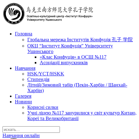
Головна
Глобальна мережа Інститутів Конфуція 孔子 学院
ОКЦ “Інститут Конфуція” Університету
Ушинського
«Клас Конфуція» в ОСШ №117
Асоціації випускників
Навчання
HSK/YCT/HSKK
Стипендія
Літній/Зимовий табір (Пекін-Харбін / Шанхай-
Харбін)
Галерея
Новини
Корисні силки
Учні ліцею №117 занурилися у світ культур Китаю,
Кореї та Великобританії
Навчання онлайн