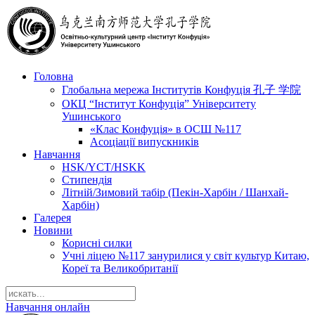
Головна
Глобальна мережа Інститутів Конфуція 孔子 学院
ОКЦ “Інститут Конфуція” Університету
Ушинського
«Клас Конфуція» в ОСШ №117
Асоціації випускників
Навчання
HSK/YCT/HSKK
Стипендія
Літній/Зимовий табір (Пекін-Харбін / Шанхай-
Харбін)
Галерея
Новини
Корисні силки
Учні ліцею №117 занурилися у світ культур Китаю,
Кореї та Великобританії
Навчання онлайн