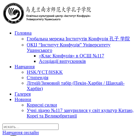
Головна
Глобальна мережа Інститутів Конфуція 孔子 学院
ОКЦ “Інститут Конфуція” Університету
Ушинського
«Клас Конфуція» в ОСШ №117
Асоціації випускників
Навчання
HSK/YCT/HSKK
Стипендія
Літній/Зимовий табір (Пекін-Харбін / Шанхай-
Харбін)
Галерея
Новини
Корисні силки
Учні ліцею №117 занурилися у світ культур Китаю,
Кореї та Великобританії
Навчання онлайн