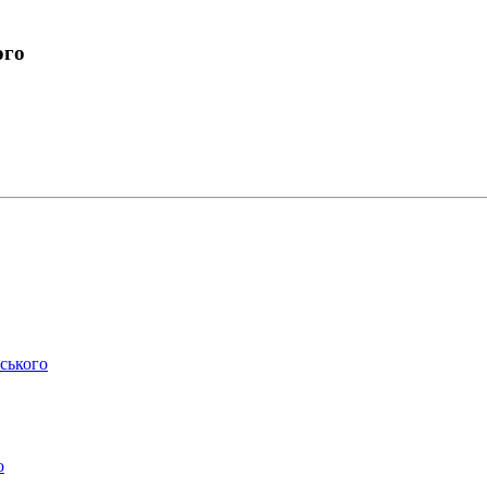
ого
ського
о