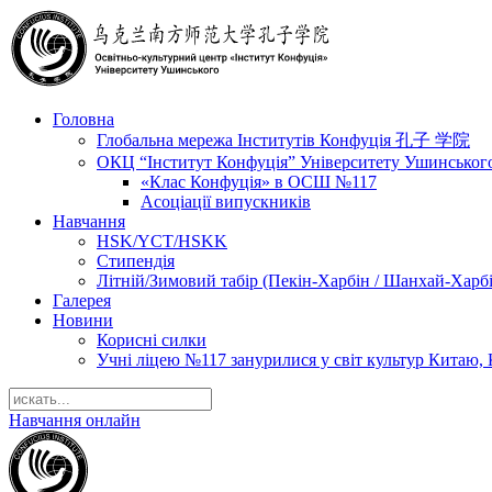
Головна
Глобальна мережа Інститутів Конфуція 孔子 学院
ОКЦ “Інститут Конфуція” Університету Ушинськог
«Клас Конфуція» в ОСШ №117
Асоціації випускників
Навчання
HSK/YCT/HSKK
Стипендія
Літній/Зимовий табір (Пекін-Харбін / Шанхай-Харб
Галерея
Новини
Корисні силки
Учні ліцею №117 занурилися у світ культур Китаю, 
Навчання онлайн