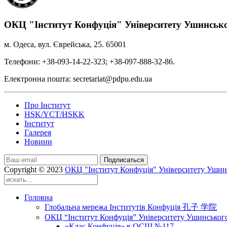
ОКЦ "Інститут Конфуція" Університету Ушинськ
м. Одеса, вул. Єврейська, 25. 65001
Телефони: +38-093-14-22-323; +38-097-888-32-86.
Електронна пошта: secretariat@pdpu.edu.ua
Про Інститут
HSK/YCT/HSKK
Інститут
Галерея
Новини
Подписаться
Copyright © 2023
ОКЦ "Інститут Конфуція" Університету Ушин
Головна
Глобальна мережа Інститутів Конфуція 孔子 学院
ОКЦ “Інститут Конфуція” Університету Ушинськог
«Клас Конфуція» в ОСШ №117