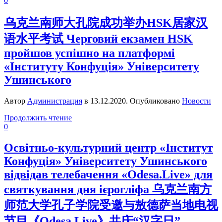
0
乌克兰南师大孔院成功举办HSK居家汉
语水平考试 Черговий екзамен HSK
пройшов успішно на платформі
«Інституту Конфуція» Університету
Ушинського
Автор
Администрация
в
13.12.2020
. Опубликовано
Новости
Продолжить чтение
0
Освітньо-культурний центр «Інститут
Конфуція» Університету Ушинського
відвідав телебачення «Odesa.Live» для
святкування дня ієрогліфа 乌克兰南方
师范大学孔子学院受邀与敖德萨当地电视
节目《Odesa.Live》共庆“汉字日”