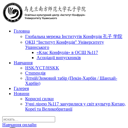
Головна
Глобальна мережа Інститутів Конфуція 孔子 学院
ОКЦ “Інститут Конфуція” Університету
Ушинського
«Клас Конфуція» в ОСШ №117
Асоціації випускників
Навчання
HSK/YCT/HSKK
Стипендія
Літній/Зимовий табір (Пекін-Харбін / Шанхай-
Харбін)
Галерея
Новини
Корисні силки
Учні ліцею №117 занурилися у світ культур Китаю,
Кореї та Великобританії
Навчання онлайн