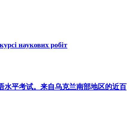
курсі наукових робіт
T汉语水平考试。来自乌克兰南部地区的近百