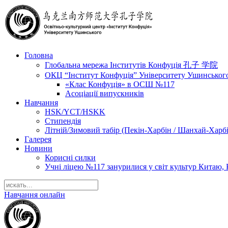
Головна
Глобальна мережа Інститутів Конфуція 孔子 学院
ОКЦ “Інститут Конфуція” Університету Ушинськог
«Клас Конфуція» в ОСШ №117
Асоціації випускників
Навчання
HSK/YCT/HSKK
Стипендія
Літній/Зимовий табір (Пекін-Харбін / Шанхай-Харб
Галерея
Новини
Корисні силки
Учні ліцею №117 занурилися у світ культур Китаю, 
Навчання онлайн