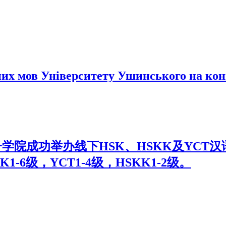
их мов Університету Ушинського на кон
孔子学院成功举办线下HSK、HSKK及YC
6级，YCT1-4级，HSKK1-2级。