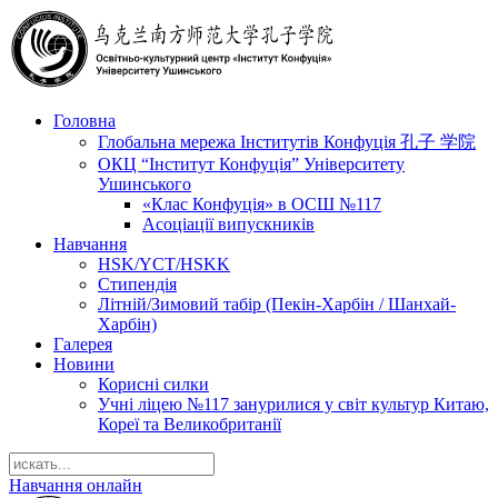
Головна
Глобальна мережа Інститутів Конфуція 孔子 学院
ОКЦ “Інститут Конфуція” Університету
Ушинського
«Клас Конфуція» в ОСШ №117
Асоціації випускників
Навчання
HSK/YCT/HSKK
Стипендія
Літній/Зимовий табір (Пекін-Харбін / Шанхай-
Харбін)
Галерея
Новини
Корисні силки
Учні ліцею №117 занурилися у світ культур Китаю,
Кореї та Великобританії
Навчання онлайн