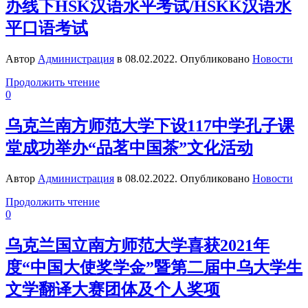
办线下HSK汉语水平考试/HSKK汉语水
平口语考试
Автор
Администрация
в
08.02.2022
. Опубликовано
Новости
Продолжить чтение
0
乌克兰南方师范大学下设117中学孔子课
堂成功举办“品茗中国茶”文化活动
Автор
Администрация
в
08.02.2022
. Опубликовано
Новости
Продолжить чтение
0
乌克兰国立南方师范大学喜获2021年
度“中国大使奖学金”暨第二届中乌大学生
文学翻译大赛团体及个人奖项