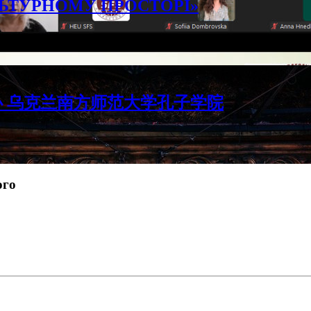
ЛЬТУРНОМУ ПРОСТОРІ»
 乌克兰南方师范大学孔子学院
ого