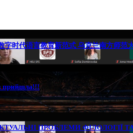
数字时代语言教育新范式 乌克兰南方师范
в прийшла!!!
КТУАЛЬНІ ПРОБЛЕМИ ФІЛОЛОГІЇ Т