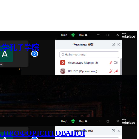
大学孔子学院
А ПРОФОРІЄНТОВАНОЇ