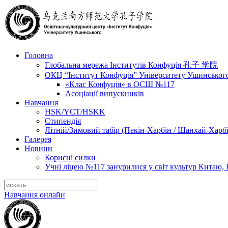
Головна
Глобальна мережа Інститутів Конфуція 孔子 学院
ОКЦ “Інститут Конфуція” Університету Ушинськог
«Клас Конфуція» в ОСШ №117
Асоціації випускників
Навчання
HSK/YCT/HSKK
Стипендія
Літній/Зимовий табір (Пекін-Харбін / Шанхай-Харб
Галерея
Новини
Корисні силки
Учні ліцею №117 занурилися у світ культур Китаю, 
Навчання онлайн