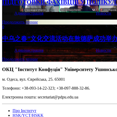
ПІДГОТОВКИ ФАХІВЦІВ У ПОЛІКУ
Автор
Администрация
в
19.04.2025
. Опубликовано
Новости
Продолжить чтение
0
中乌之春”文化交流活动在敖德萨成功举办
Автор
Администрация
в
19.04.2025
. Опубликовано
Новости
Продолжить чтение
ОКЦ "Інститут Конфуція" Університету Ушинськ
м. Одеса, вул. Єврейська, 25. 65001
Телефони: +38-093-14-22-323; +38-097-888-32-86.
Електронна пошта: secretariat@pdpu.edu.ua
Про Інститут
HSK/YCT/HSKK