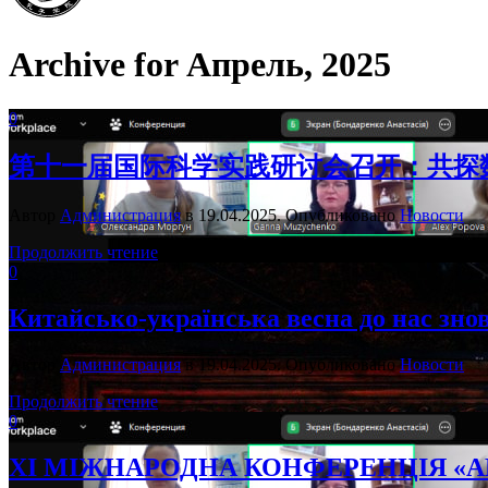
Archive for Апрель, 2025
0
第十一届国际科学实践研讨会召开：共探
Автор
Администрация
в
19.04.2025
. Опубликовано
Новости
Продолжить чтение
0
Китайсько-українська весна до нас зно
Автор
Администрация
в
19.04.2025
. Опубликовано
Новости
Продолжить чтение
0
XI МІЖНАРОДНА КОНФЕРЕНЦІЯ «А