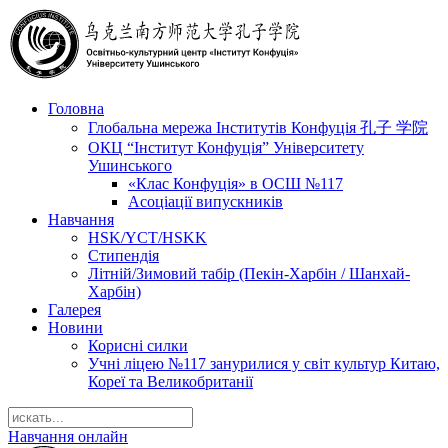
Головна
Глобальна мережа Інститутів Конфуція 孔子 学院
ОКЦ “Інститут Конфуція” Університету
Ушинського
«Клас Конфуція» в ОСШ №117
Асоціації випускників
Навчання
HSK/YCT/HSKK
Стипендія
Літній/Зимовий табір (Пекін-Харбін / Шанхай-
Харбін)
Галерея
Новини
Корисні силки
Учні ліцею №117 занурилися у світ культур Китаю,
Кореї та Великобританії
Навчання онлайн