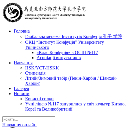
Головна
Глобальна мережа Інститутів Конфуція 孔子 学院
ОКЦ “Інститут Конфуція” Університету
Ушинського
«Клас Конфуція» в ОСШ №117
Асоціації випускників
Навчання
HSK/YCT/HSKK
Стипендія
Літній/Зимовий табір (Пекін-Харбін / Шанхай-
Харбін)
Галерея
Новини
Корисні силки
Учні ліцею №117 занурилися у світ культур Китаю,
Кореї та Великобританії
Навчання онлайн