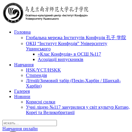
Головна
Глобальна мережа Інститутів Конфуція 孔子 学院
ОКЦ “Інститут Конфуція” Університету
Ушинського
«Клас Конфуція» в ОСШ №117
Асоціації випускників
Навчання
HSK/YCT/HSKK
Стипендія
Літній/Зимовий табір (Пекін-Харбін / Шанхай-
Харбін)
Галерея
Новини
Корисні силки
Учні ліцею №117 занурилися у світ культур Китаю,
Кореї та Великобританії
Навчання онлайн