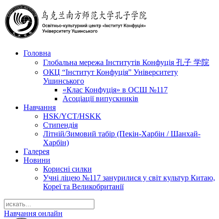
Головна
Глобальна мережа Інститутів Конфуція 孔子 学院
ОКЦ “Інститут Конфуція” Університету
Ушинського
«Клас Конфуція» в ОСШ №117
Асоціації випускників
Навчання
HSK/YCT/HSKK
Стипендія
Літній/Зимовий табір (Пекін-Харбін / Шанхай-
Харбін)
Галерея
Новини
Корисні силки
Учні ліцею №117 занурилися у світ культур Китаю,
Кореї та Великобританії
Навчання онлайн