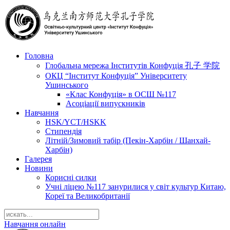
Головна
Глобальна мережа Інститутів Конфуція 孔子 学院
ОКЦ “Інститут Конфуція” Університету
Ушинського
«Клас Конфуція» в ОСШ №117
Асоціації випускників
Навчання
HSK/YCT/HSKK
Стипендія
Літній/Зимовий табір (Пекін-Харбін / Шанхай-
Харбін)
Галерея
Новини
Корисні силки
Учні ліцею №117 занурилися у світ культур Китаю,
Кореї та Великобританії
Навчання онлайн