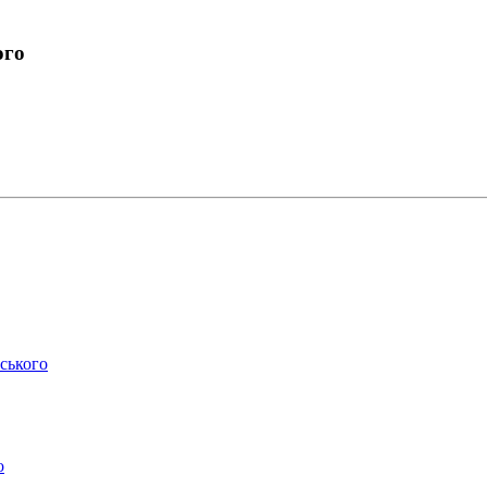
ого
ського
о