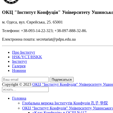
ОКЦ "Інститут Конфуція" Університету Ушинськ
м. Одеса, вул. Єврейська, 25. 65001
Телефони: +38-093-14-22-323; +38-097-888-32-86.
Електронна пошта: secretariat@pdpu.edu.ua
Про Інститут
HSK/YCT/HSKK
Інститут
Галерея
Новини
Подписаться
Copyright © 2023
ОКЦ "Інститут Конфуція" Університету Ушин
Головна
Глобальна мережа Інститутів Конфуція 孔子 学院
ОКЦ “Інститут Конфуція” Університету Ушинськог
«Клас Конфуція» в ОСШ №117