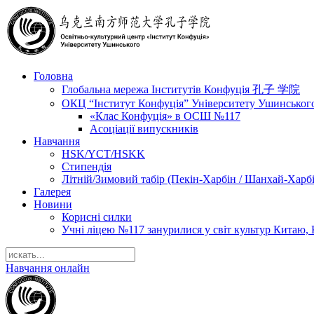
Головна
Глобальна мережа Інститутів Конфуція 孔子 学院
ОКЦ “Інститут Конфуція” Університету Ушинськог
«Клас Конфуція» в ОСШ №117
Асоціації випускників
Навчання
HSK/YCT/HSKK
Стипендія
Літній/Зимовий табір (Пекін-Харбін / Шанхай-Харб
Галерея
Новини
Корисні силки
Учні ліцею №117 занурилися у світ культур Китаю, 
Навчання онлайн