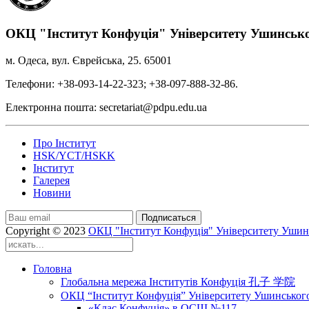
ОКЦ "Інститут Конфуція" Університету Ушинськ
м. Одеса, вул. Єврейська, 25. 65001
Телефони: +38-093-14-22-323; +38-097-888-32-86.
Електронна пошта: secretariat@pdpu.edu.ua
Про Інститут
HSK/YCT/HSKK
Інститут
Галерея
Новини
Подписаться
Copyright © 2023
ОКЦ "Інститут Конфуція" Університету Ушин
Головна
Глобальна мережа Інститутів Конфуція 孔子 学院
ОКЦ “Інститут Конфуція” Університету Ушинськог
«Клас Конфуція» в ОСШ №117