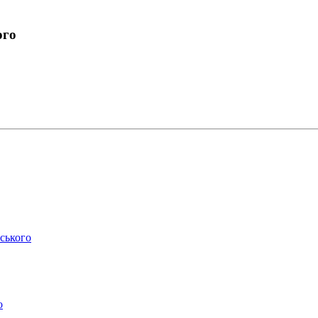
ого
ського
о