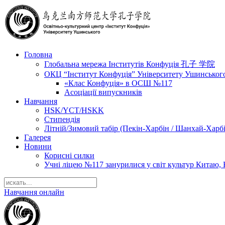
Головна
Глобальна мережа Інститутів Конфуція 孔子 学院
ОКЦ “Інститут Конфуція” Університету Ушинськог
«Клас Конфуція» в ОСШ №117
Асоціації випускників
Навчання
HSK/YCT/HSKK
Стипендія
Літній/Зимовий табір (Пекін-Харбін / Шанхай-Харб
Галерея
Новини
Корисні силки
Учні ліцею №117 занурилися у світ культур Китаю, 
Навчання онлайн