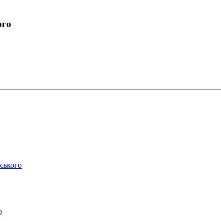
ого
ського
о