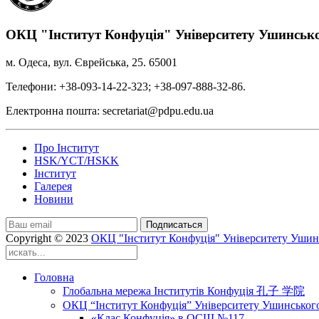
ОКЦ "Інститут Конфуція" Університету Ушинськ
м. Одеса, вул. Єврейська, 25. 65001
Телефони: +38-093-14-22-323; +38-097-888-32-86.
Електронна пошта: secretariat@pdpu.edu.ua
Про Інститут
HSK/YCT/HSKK
Інститут
Галерея
Новини
Подписаться
Copyright © 2023
ОКЦ "Інститут Конфуція" Університету Ушин
Головна
Глобальна мережа Інститутів Конфуція 孔子 学院
ОКЦ “Інститут Конфуція” Університету Ушинськог
«Клас Конфуція» в ОСШ №117