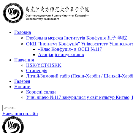
Головна
Глобальна мережа Інститутів Конфуція 孔子 学院
ОКЦ “Інститут Конфуція” Університету Ушинськог
«Клас Конфуція» в ОСШ №117
Асоціації випускників
Навчання
HSK/YCT/HSKK
Стипендія
Літній/Зимовий табір (Пекін-Харбін / Шанхай-Харб
Галерея
Новини
Корисні силки
Учні ліцею №117 занурилися у світ культур Китаю, 
Навчання онлайн