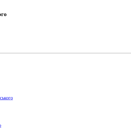
ого
ського
о