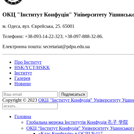
ОКЦ "Інститут Конфуція" Університету Ушинськ
м. Одеса, вул. Єврейська, 25. 65001
Телефони: +38-093-14-22-323; +38-097-888-32-86.
Електронна пошта: secretariat@pdpu.edu.ua
Про Інститут
HSK/YCT/HSKK
Інститут
Галерея
Новини
Подписаться
Copyright © 2023
ОКЦ "Інститут Конфуція" Університету Ушин
Головна
Глобальна мережа Інститутів Конфуція 孔子 学院
ОКЦ “Інститут Конфуція” Університету Ушинськог
«Клас Конфуція» в ОСШ №117