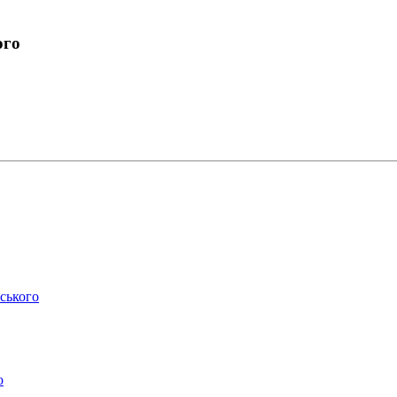
ого
ського
о