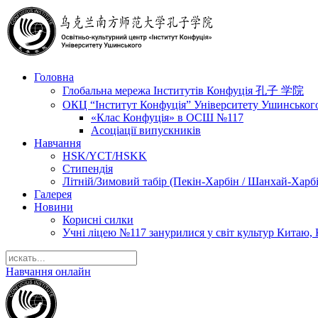
Головна
Глобальна мережа Інститутів Конфуція 孔子 学院
ОКЦ “Інститут Конфуція” Університету Ушинськог
«Клас Конфуція» в ОСШ №117
Асоціації випускників
Навчання
HSK/YCT/HSKK
Стипендія
Літній/Зимовий табір (Пекін-Харбін / Шанхай-Харб
Галерея
Новини
Корисні силки
Учні ліцею №117 занурилися у світ культур Китаю, 
Навчання онлайн