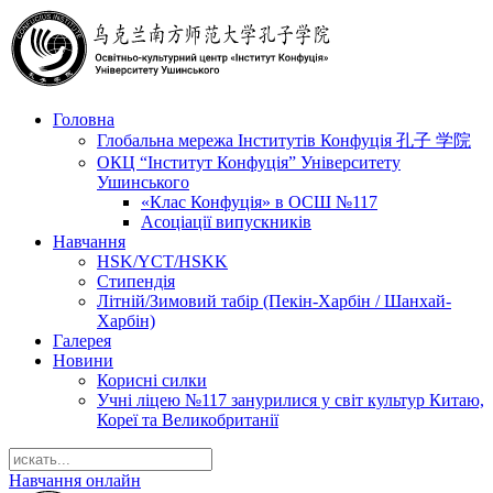
Головна
Глобальна мережа Інститутів Конфуція 孔子 学院
ОКЦ “Інститут Конфуція” Університету
Ушинського
«Клас Конфуція» в ОСШ №117
Асоціації випускників
Навчання
HSK/YCT/HSKK
Стипендія
Літній/Зимовий табір (Пекін-Харбін / Шанхай-
Харбін)
Галерея
Новини
Корисні силки
Учні ліцею №117 занурилися у світ культур Китаю,
Кореї та Великобританії
Навчання онлайн