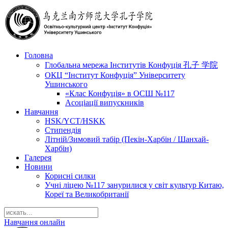
Головна
Глобальна мережа Інститутів Конфуція 孔子 学院
ОКЦ “Інститут Конфуція” Університету
Ушинського
«Клас Конфуція» в ОСШ №117
Асоціації випускників
Навчання
HSK/YCT/HSKK
Стипендія
Літній/Зимовий табір (Пекін-Харбін / Шанхай-
Харбін)
Галерея
Новини
Корисні силки
Учні ліцею №117 занурилися у світ культур Китаю,
Кореї та Великобританії
Навчання онлайн