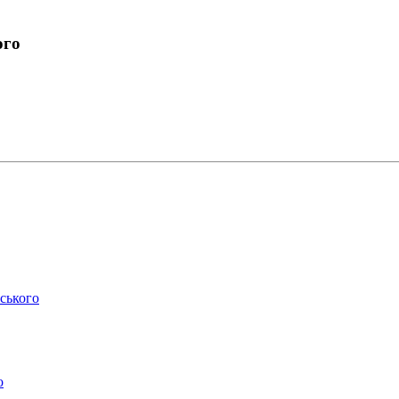
ого
ського
о