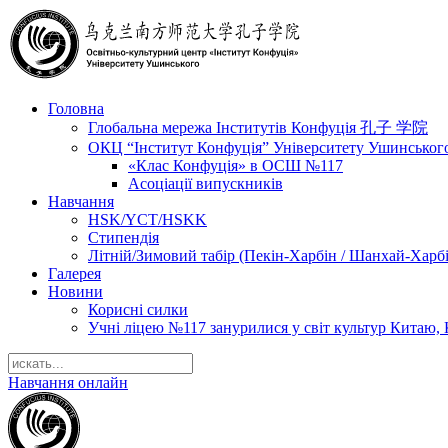
Головна
Глобальна мережа Інститутів Конфуція 孔子 学院
ОКЦ “Інститут Конфуція” Університету Ушинськог
«Клас Конфуція» в ОСШ №117
Асоціації випускників
Навчання
HSK/YCT/HSKK
Стипендія
Літній/Зимовий табір (Пекін-Харбін / Шанхай-Харб
Галерея
Новини
Корисні силки
Учні ліцею №117 занурилися у світ культур Китаю, 
Навчання онлайн