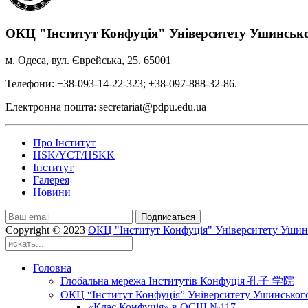
ОКЦ "Інститут Конфуція" Університету Ушинськ
м. Одеса, вул. Єврейська, 25. 65001
Телефони: +38-093-14-22-323; +38-097-888-32-86.
Електронна пошта: secretariat@pdpu.edu.ua
Про Інститут
HSK/YCT/HSKK
Інститут
Галерея
Новини
Подписаться
Copyright © 2023
ОКЦ "Інститут Конфуція" Університету Ушин
Головна
Глобальна мережа Інститутів Конфуція 孔子 学院
ОКЦ “Інститут Конфуція” Університету Ушинськог
«Клас Конфуція» в ОСШ №117