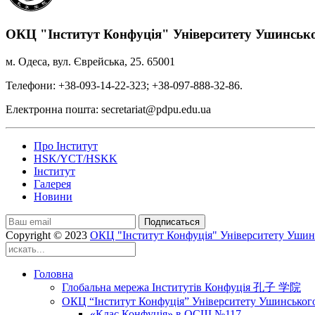
ОКЦ "Інститут Конфуція" Університету Ушинськ
м. Одеса, вул. Єврейська, 25. 65001
Телефони: +38-093-14-22-323; +38-097-888-32-86.
Електронна пошта: secretariat@pdpu.edu.ua
Про Інститут
HSK/YCT/HSKK
Інститут
Галерея
Новини
Подписаться
Copyright © 2023
ОКЦ "Інститут Конфуція" Університету Ушин
Головна
Глобальна мережа Інститутів Конфуція 孔子 学院
ОКЦ “Інститут Конфуція” Університету Ушинськог
«Клас Конфуція» в ОСШ №117