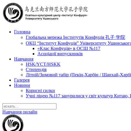
Головна
Глобальна мережа Інститутів Конфуція 孔子 学院
ОКЦ “Інститут Конфуція” Університету Ушинськог
«Клас Конфуція» в ОСШ №117
Асоціації випускників
Навчання
HSK/YCT/HSKK
Стипендія
Літній/Зимовий табір (Пекін-Харбін / Шанхай-Харб
Галерея
Новини
Корисні силки
Учні ліцею №117 занурилися у світ культур Китаю, 
Навчання онлайн