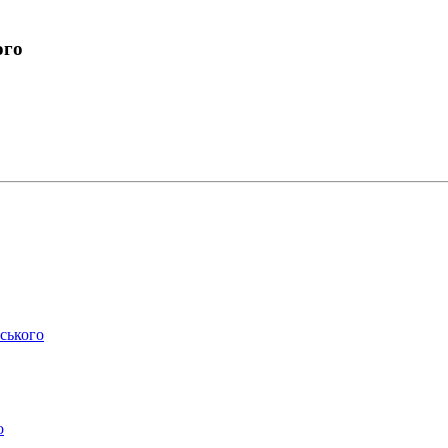
ого
ського
о