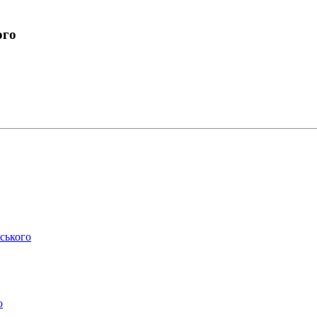
ого
ського
о