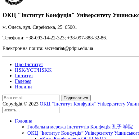
ОКЦ "Інститут Конфуція" Університету Ушинськ
м. Одеса, вул. Єврейська, 25. 65001
Телефони: +38-093-14-22-323; +38-097-888-32-86.
Електронна пошта: secretariat@pdpu.edu.ua
Про Інститут
HSK/YCT/HSKK
Інститут
Галерея
Новини
Подписаться
Copyright © 2023
ОКЦ "Інститут Конфуція" Університету Ушин
Головна
Глобальна мережа Інститутів Конфуція 孔子 学院
ОКЦ “Інститут Конфуція” Університету Ушинськог
«Клас Конфуція» в ОСШ №117