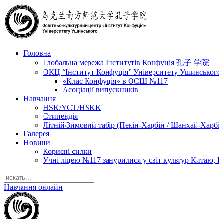
Головна
Глобальна мережа Інститутів Конфуція 孔子 学院
ОКЦ “Інститут Конфуція” Університету Ушинськог
«Клас Конфуція» в ОСШ №117
Асоціації випускників
Навчання
HSK/YCT/HSKK
Стипендія
Літній/Зимовий табір (Пекін-Харбін / Шанхай-Харб
Галерея
Новини
Корисні силки
Учні ліцею №117 занурилися у світ культур Китаю, 
Навчання онлайн