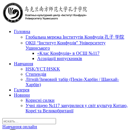
Головна
Глобальна мережа Інститутів Конфуція 孔子 学院
ОКЦ “Інститут Конфуція” Університету
Ушинського
«Клас Конфуція» в ОСШ №117
Асоціації випускників
Навчання
HSK/YCT/HSKK
Стипендія
Літній/Зимовий табір (Пекін-Харбін / Шанхай-
Харбін)
Галерея
Новини
Корисні силки
Учні ліцею №117 занурилися у світ культур Китаю,
Кореї та Великобританії
Навчання онлайн