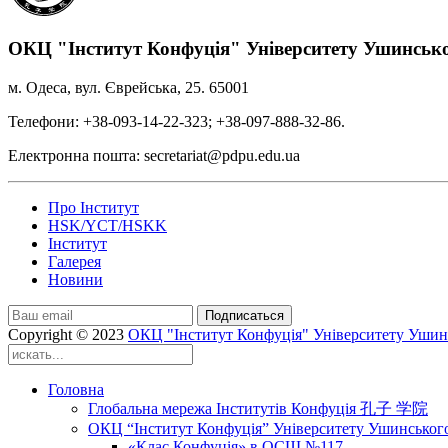
ОКЦ "Інститут Конфуція" Університету Ушинськ
м. Одеса, вул. Єврейська, 25. 65001
Телефони: +38-093-14-22-323; +38-097-888-32-86.
Електронна пошта: secretariat@pdpu.edu.ua
Про Інститут
HSK/YCT/HSKK
Інститут
Галерея
Новини
Подписаться
Copyright © 2023
ОКЦ "Інститут Конфуція" Університету Ушин
Головна
Глобальна мережа Інститутів Конфуція 孔子 学院
ОКЦ “Інститут Конфуція” Університету Ушинськог
«Клас Конфуція» в ОСШ №117