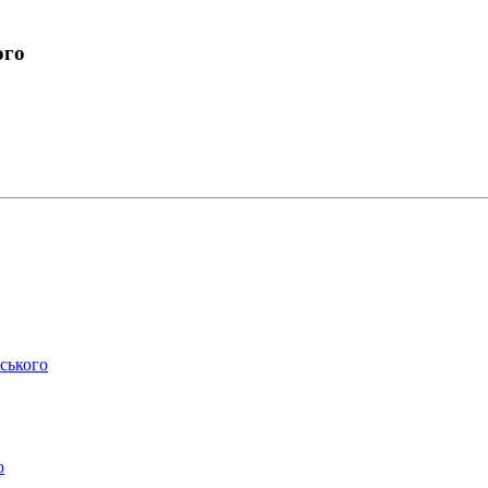
ого
ського
о