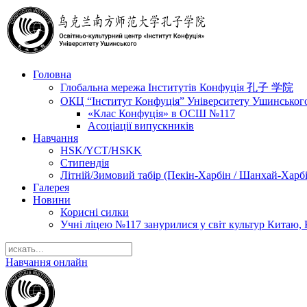
Головна
Глобальна мережа Інститутів Конфуція 孔子 学院
ОКЦ “Інститут Конфуція” Університету Ушинськог
«Клас Конфуція» в ОСШ №117
Асоціації випускників
Навчання
HSK/YCT/HSKK
Стипендія
Літній/Зимовий табір (Пекін-Харбін / Шанхай-Харб
Галерея
Новини
Корисні силки
Учні ліцею №117 занурилися у світ культур Китаю, 
Навчання онлайн