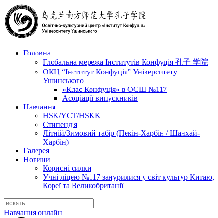
Головна
Глобальна мережа Інститутів Конфуція 孔子 学院
ОКЦ “Інститут Конфуція” Університету
Ушинського
«Клас Конфуція» в ОСШ №117
Асоціації випускників
Навчання
HSK/YCT/HSKK
Стипендія
Літній/Зимовий табір (Пекін-Харбін / Шанхай-
Харбін)
Галерея
Новини
Корисні силки
Учні ліцею №117 занурилися у світ культур Китаю,
Кореї та Великобританії
Навчання онлайн