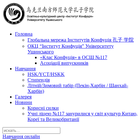
Головна
Глобальна мережа Інститутів Конфуція 孔子 学院
ОКЦ “Інститут Конфуція” Університету
Ушинського
«Клас Конфуція» в ОСШ №117
Асоціації випускників
Навчання
HSK/YCT/HSKK
Стипендія
Літній/Зимовий табір (Пекін-Харбін / Шанхай-
Харбін)
Галерея
Новини
Корисні силки
Учні ліцею №117 занурилися у світ культур Китаю,
Кореї та Великобританії
Навчання онлайн