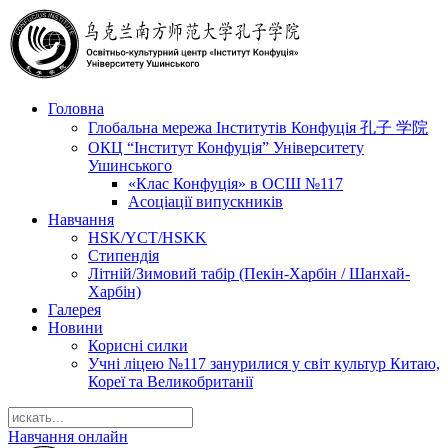
Головна
Глобальна мережа Інститутів Конфуція 孔子 学院
ОКЦ “Інститут Конфуція” Університету
Ушинського
«Клас Конфуція» в ОСШ №117
Асоціації випускників
Навчання
HSK/YCT/HSKK
Стипендія
Літній/Зимовий табір (Пекін-Харбін / Шанхай-
Харбін)
Галерея
Новини
Корисні силки
Учні ліцею №117 занурилися у світ культур Китаю,
Кореї та Великобританії
Навчання онлайн