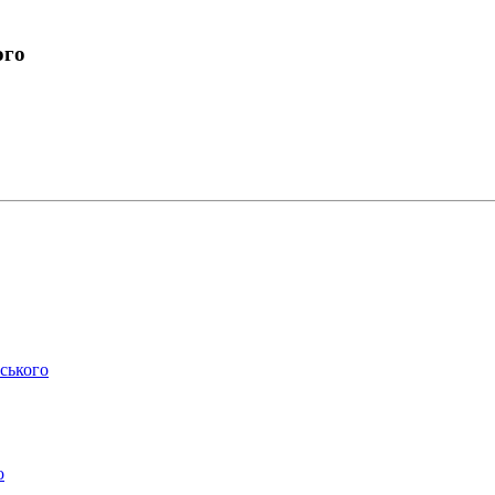
ого
ського
о