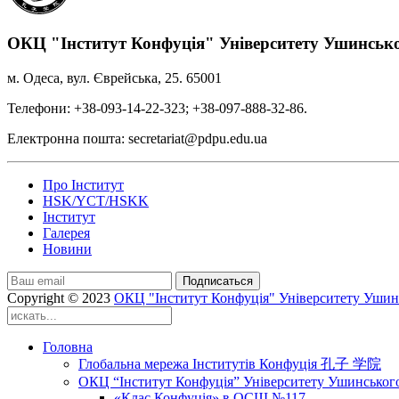
ОКЦ "Інститут Конфуція" Університету Ушинськ
м. Одеса, вул. Єврейська, 25. 65001
Телефони: +38-093-14-22-323; +38-097-888-32-86.
Електронна пошта: secretariat@pdpu.edu.ua
Про Інститут
HSK/YCT/HSKK
Інститут
Галерея
Новини
Подписаться
Copyright © 2023
ОКЦ "Інститут Конфуція" Університету Ушин
Головна
Глобальна мережа Інститутів Конфуція 孔子 学院
ОКЦ “Інститут Конфуція” Університету Ушинськог
«Клас Конфуція» в ОСШ №117