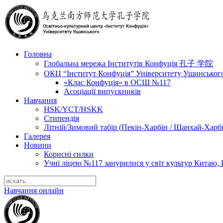
Головна
Глобальна мережа Інститутів Конфуція 孔子 学院
ОКЦ “Інститут Конфуція” Університету Ушинськог
«Клас Конфуція» в ОСШ №117
Асоціації випускників
Навчання
HSK/YCT/HSKK
Стипендія
Літній/Зимовий табір (Пекін-Харбін / Шанхай-Харб
Галерея
Новини
Корисні силки
Учні ліцею №117 занурилися у світ культур Китаю, 
Навчання онлайн