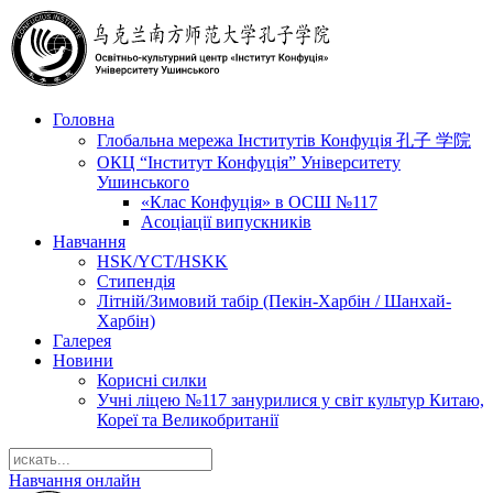
Головна
Глобальна мережа Інститутів Конфуція 孔子 学院
ОКЦ “Інститут Конфуція” Університету
Ушинського
«Клас Конфуція» в ОСШ №117
Асоціації випускників
Навчання
HSK/YCT/HSKK
Стипендія
Літній/Зимовий табір (Пекін-Харбін / Шанхай-
Харбін)
Галерея
Новини
Корисні силки
Учні ліцею №117 занурилися у світ культур Китаю,
Кореї та Великобританії
Навчання онлайн