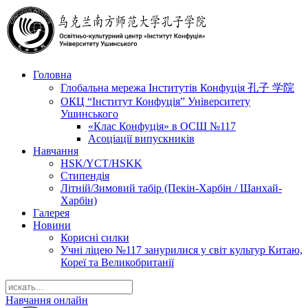
Головна
Глобальна мережа Інститутів Конфуція 孔子 学院
ОКЦ “Інститут Конфуція” Університету
Ушинського
«Клас Конфуція» в ОСШ №117
Асоціації випускників
Навчання
HSK/YCT/HSKK
Стипендія
Літній/Зимовий табір (Пекін-Харбін / Шанхай-
Харбін)
Галерея
Новини
Корисні силки
Учні ліцею №117 занурилися у світ культур Китаю,
Кореї та Великобританії
Навчання онлайн