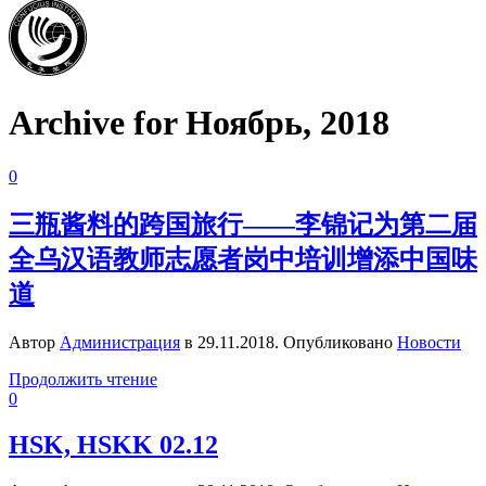
Archive for Ноябрь, 2018
0
三瓶酱料的跨国旅行——李锦记为第二届
全乌汉语教师志愿者岗中培训增添中国味
道
Автор
Администрация
в
29.11.2018
. Опубликовано
Новости
Продолжить чтение
0
HSK, HSKK 02.12