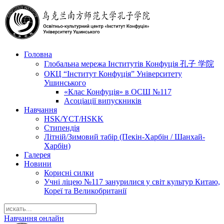
Головна
Глобальна мережа Інститутів Конфуція 孔子 学院
ОКЦ “Інститут Конфуція” Університету
Ушинського
«Клас Конфуція» в ОСШ №117
Асоціації випускників
Навчання
HSK/YCT/HSKK
Стипендія
Літній/Зимовий табір (Пекін-Харбін / Шанхай-
Харбін)
Галерея
Новини
Корисні силки
Учні ліцею №117 занурилися у світ культур Китаю,
Кореї та Великобританії
Навчання онлайн