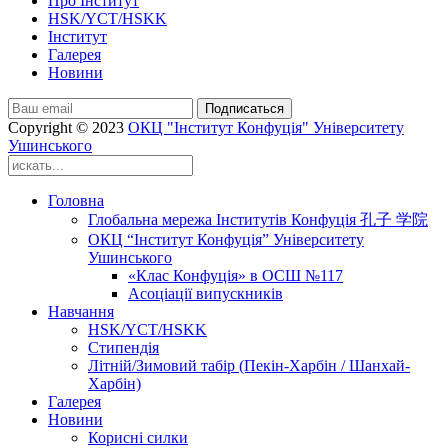
Про Інститут
HSK/YCT/HSKK
Інститут
Галерея
Новини
Подписаться
Copyright © 2023
ОКЦ "Інститут Конфуція" Університету
Ушинського
Головна
Глобальна мережа Інститутів Конфуція 孔子 学院
ОКЦ “Інститут Конфуція” Університету
Ушинського
«Клас Конфуція» в ОСШ №117
Асоціації випускників
Навчання
HSK/YCT/HSKK
Стипендія
Літній/Зимовий табір (Пекін-Харбін / Шанхай-
Харбін)
Галерея
Новини
Корисні силки